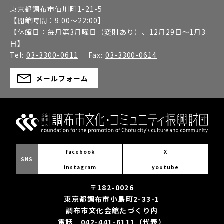
東京都調布市仙川町1-21-5
【開館時間：
9:00～22:00
】
【休館日：
毎月第3月曜日（変則あり）、12月29日～1月3
日
】
Tel:
03-3300-0611
Fax:
03-3300-0614
メールフォーム
facebook
X
SNS
instagram
youtube
〒182-0026
東京都調布市小島町2-33-1
調布市文化会館たづくり内
電話 042-441-6111（代表）