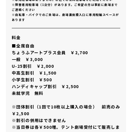
※障害者用駐車場（1台分）があります。ご希望の方は事前に劇場まで
ご連絡ください
※自転車・バイクでのご来場は、劇場裏側搬入口に専用駐輪スペースが
あります
料金
■全席自由
ちょうふアートプラス会員 ￥2,700
一般 ￥3,000
U-25割引 ￥2,000
中高生割引 ￥1,500
小学生割引 ￥500
ハンディキャップ割引 ￥2,500
未就学児 無料
※団体割引（1回で10枚以上購入の場合） 前売のみ
￥2,500
※割引の併用はできません
※当日券は各￥500増。テント劇場受付にて販売しま