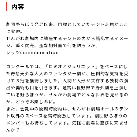
内容
劇団野らぼう発足以来、目標としていたテント芝居がここ
に実現。
せんがわ劇場内に鎮座するテントの内から錯乱するイメー
ジ、瞬く閃光、歪な初対面で何を語ろうか。
レッツcommunication.
コンクールでは、「ロミオとジュリエット」をベースにし
た奇想天外な大人のファンタジー劇が、圧倒的な支持を受
けて３冠を獲得しました。人間と人形が共存する独特の演
出や美術も目を引きます。通常は長野県で野外劇を上演し
ている野らぼうが、せんがわ劇場でどんな世界を見せるの
か、どうぞお楽しみに。
また、会期中の開館時間内は、せんがわ劇場ホールのテン
ト以外のスペースを常時開放しています。劇団野らぼうの
メンバーもお待ちしています。気軽に劇場に遊びに来ませ
んか？