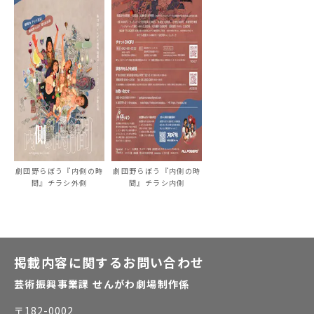
劇団野らぼう『内側の時
劇団野らぼう『内側の時
間』チラシ外側
間』チラシ内側
掲載内容に関するお問い合わせ
芸術振興事業課 せんがわ劇場制作係
〒
182-0002