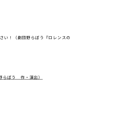
ださい！（劇団野らぼう『ロレンスの
野らぼう 作・演出）