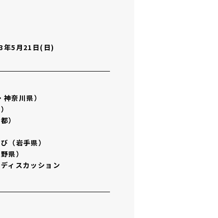
23年5月21日(日)
都・神奈川県）
都）
京都）
のび（岩手県）
長野県）
ーディスカッション