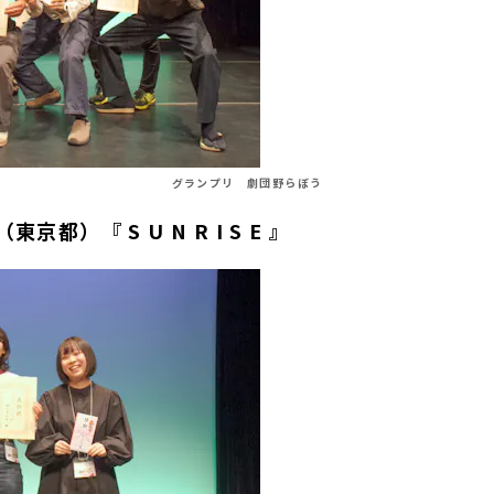
グランプリ
劇団野らぼう
京都）『 S U N R I S E 』