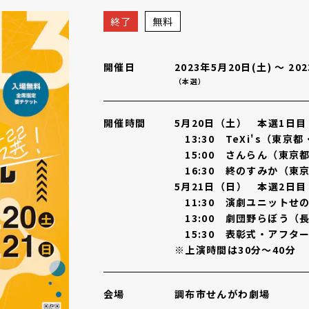
ール
概要
終了
無料
開催日
2023年5月20日(土)
〜
20
（本選）
開催時間
5月20日（土） 本選1日目
13:30 TeXi's（東京
15:00 さんらん（東京
16:30 終のすみか（東
5月21日（日） 本選2日目
11:30 演劇ユニットせ
13:00 劇団野らぼう（
15:30 表彰式・アフタ
※上演時間は30分～40分
会場
調布市せんがわ劇場