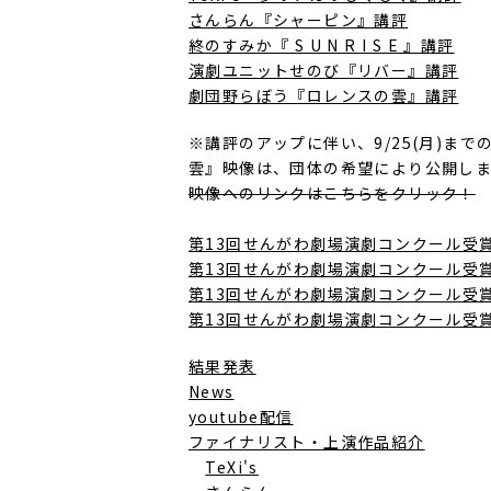
さんらん『シャーピン』講評
終のすみか『 S U N R I S E 』講評
演劇ユニットせのび『リバー』講評
劇団野らぼう『ロレンスの雲』講評
※講評のアップに伴い、9/25(月)
雲』映像は、団体の希望により公開し
映像へのリンクはこちらをクリック！
第13回せんがわ劇場演劇コンクール受
第13回せんがわ劇場演劇コンクール受
第13回せんがわ劇場演劇コンクール受
第13回せんがわ劇場演劇コンクール受
結果発表
News
youtube配信
ファイナリスト・上演作品紹介
TeXi's