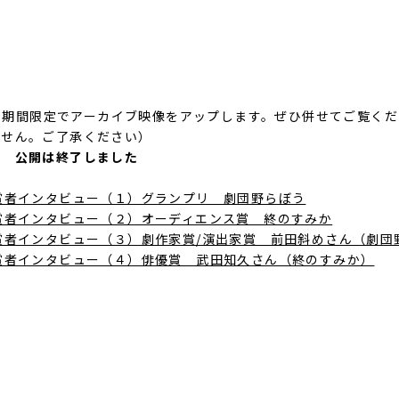
までの期間限定でアーカイブ映像をアップします。ぜひ併せてご覧く
ません。ご了承ください）
公開は終了しました
賞者インタビュー（１）グランプリ 劇団野らぼう
賞者インタビュー（２）オーディエンス賞 終のすみか
賞者インタビュー（３）劇作家賞/演出家賞 前田斜めさん（劇団
賞者インタビュー（４）俳優賞 武田知久さん（終のすみか）