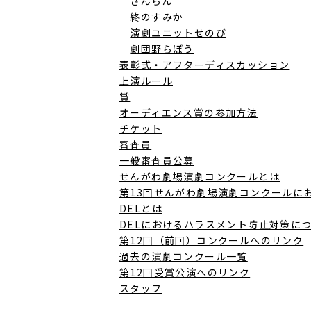
さんらん
終のすみか
演劇ユニットせのび
劇団野らぼう
表彰式・アフターディスカッション
上演ルール
賞
オーディエンス賞の参加方法
チケット
審査員
一般審査員公募
せんがわ劇場演劇コンクールとは
第13回せんがわ劇場演劇コンクールに
DELとは
DELにおけるハラスメント防止対策に
第12回（前回）コンクールへのリンク
過去の演劇コンクール一覧
第12回受賞公演へのリンク
スタッフ