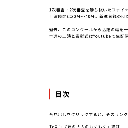
1次審査・2次審査を勝ち抜いたファイナ
上演時間は30分～40分。新進気鋭の
過去、このコンクールから活躍の幅を
本選の上演と表彰式はYoutubeで生配
目
次
各見出しをクリックすると、そのリンク
TeXi’s『夢のナカのもくもく』講評