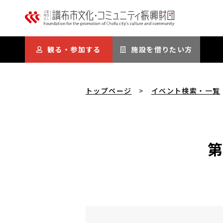
本文にスキップ
観る・参加する
施設を借りたい方
トップページ
イベント検索・一覧
第